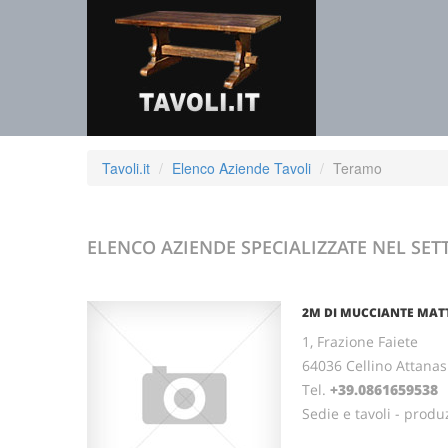
Tavoli.it
Elenco Aziende Tavoli
Teramo
ELENCO AZIENDE SPECIALIZZATE NEL SET
2M DI MUCCIANTE MAT
1, Frazione Faiete
64036 Cellino Attana
Tel.
+39.0861659538
Sedie e tavoli - produ