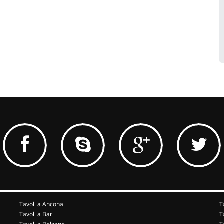
Tavoli a Ancona
T
Tavoli a Bari
T